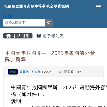
導覽列
花蓮縣立體育高級中等學校全球資
跳至主內容區
花蓮縣立體育高級中等學校全球資訊網
search
頁尾區域
主內容區域
本站消息
電子報列表
⏸
中國青年救國團--「2025年暑期海外營
隊」簡章
活動
曾寶儀
-
訓育組
| 2025-04-18 | 點閱數： 180
中國青年救國團舉辦「2025年暑期海外
檔（如附件）。
說明：