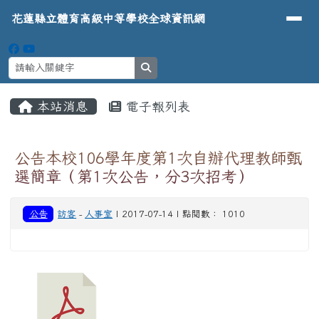
導覽列
花蓮縣立體育高級中等學校全球資
跳至主內容區
花蓮縣立體育高級中等學校全球資訊網
search
頁尾區域
主內容區域
本站消息
電子報列表
⏸
公告本校106學年度第1次自辦代理教師甄
選簡章（第1次公告，分3次招考）
公告
訪客
-
人事室
| 2017-07-14 | 點閱數： 1010