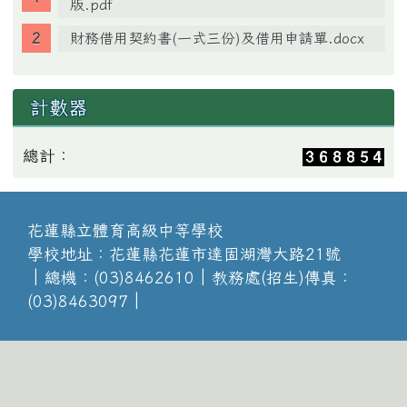
版.pdf
財務借用契約書(一式三份)及借用申請單.docx
計數器
總計：
花蓮縣立體育高級中等學校
學校地址：花蓮縣花蓮市達固湖灣大路21號
│總機：(03)8462610│教務處(招生)傳真：
(03)8463097│