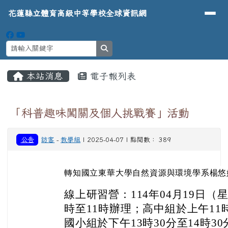
導覽列
花蓮縣立體育高級中等學校全球資
跳至主內容區
花蓮縣立體育高級中等學校全球資訊網
search
頁尾區域
主內容區域
本站消息
電子報列表
⏸
「科普趣味闖關及個人挑戰賽」活動
公告
訪客
-
教學組
| 2025-04-07 | 點閱數： 389
轉知國立東華大學自然資源與環境學系楊悠
線上研習營：114年04月19日（
時至11時辦理；高中組於上午11時
國小組於下午13時30分至14時