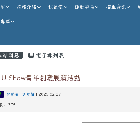
校全球資訊網
選單
花體介紹
校長室
運動專項
招生資訊
師專區
內容區域
本站消息
電子報列表
9 U Show青年創意展演活動
動
曾寶儀
-
訓育組
| 2025-02-27 |
數： 375
image