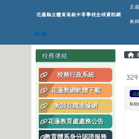
導覽列
跳至主內容區
花蓮縣立體育高級中等學
主
花蓮縣立體育高級中等學校全球資訊網
教
頁尾區域
主
左邊區域內容
校務連結
校務行政系統
32
花蓮教網軟體下載
活
點閱
教師在職進修網
花蓮教育處處務公告
教育體系身分認證服務