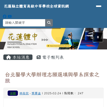
導覽列
花蓮縣立體育高級中等學校全球資
跳至主內容區
花蓮縣立體育高級中等學校全球資訊網
search
⏸
頁尾區域
主內容區域
本站消息
電子報列表
台北醫學大學辦理志願選填與學系探索之
旅
活動
林佑欣
-
獎學金
| 2025-02-24 | 點閱數： 247