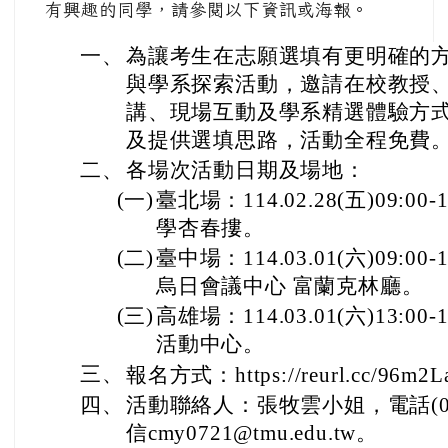
有興趣的同學，請參閱以下資訊或海報。
一、
為讓考生在志願選填有更明確的
與學系探索活動，邀請在校教授
講、現場互動及學系精選體驗方
及提供選填思路，活動全程免費
二、
各場次活動日期及場地：
(一)
臺北場：114.02.28(五)09:
學杏春摟。
(二)
臺中場：114.03.01(六)09:
烏日會議中心 富蘭克林廳。
(三)
高雄場：114.03.01(六)13:0
活動中心。
三、
報名方式：https://reurl.cc/96m2L
四、
活動聯絡人：張牧雲小姐，電話(02)2
信cmy0721@tmu.edu.tw。