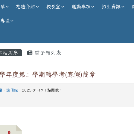
校全球資訊網
選單
花體介紹
校長室
運動專項
招生資訊
師專區
內容區域
本站消息
電子報列表
3學年度第二學期轉學考(寒假)簡章
馨
-
註冊組
| 2025-01-17 | 點閱數：