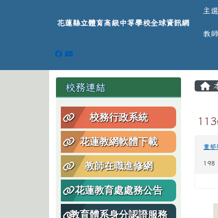
導覽列
跳至主內容區
花蓮縣立體育高級中等學
主
花蓮縣立體育高級中等學校全球資訊網
教
頁尾區域
主
左邊區域內容
校務連結
校務行政系統
11
花蓮教網軟體下載
童郁
198
教師在職進修網
花蓮教育處處務公告
教育體系身分認證服務