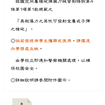
經鑑定同屬槍砲彈藥刀械管制條例第4
條第1項第1款規範之
「具殺傷力之其他可發射金屬或子彈
之槍砲」。
◎
倘若發現有學生攜帶或使用
，
請儘速
向學務處反映
，
由學校立即通知警察機關處理，以確
保校園安全。
◎詳細說明請參閱附件圖示。