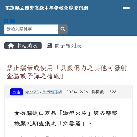
導覽列
花蓮縣立體育高級中等學校全球資
跳至主內容區
花蓮縣立體育高級中等學校全球資訊網
search
頁尾區域
主內容區域
本站消息
電子報列表
⏸
禁止攜帶或使用「具殺傷力之其他可發射
金屬或子彈之槍砲」
公告
hphs22
-
生活輔導組
| 2024-12-26 | 點閱數： 326
★有關進口商品「微型火砲」與各警察
機關近期查獲之「穿雲箭」，