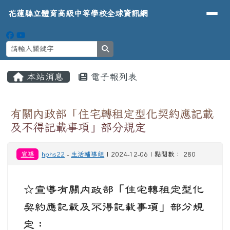
導覽列
花蓮縣立體育高級中等學校全球資
跳至主內容區
花蓮縣立體育高級中等學校全球資訊網
search
頁尾區域
主內容區域
本站消息
電子報列表
⏸
有關內政部「住宅轉租定型化契約應記載
及不得記載事項」部分規定
宣導
hphs22
-
生活輔導組
| 2024-12-06 | 點閱數： 280
☆宣導有關內政部「住宅轉租定型化
契約應記載及不得記載事項」部分規
定：