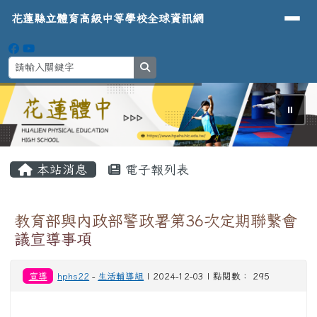
導覽列
花蓮縣立體育高級中等學校全球資
跳至主內容區
花蓮縣立體育高級中等學校全球資訊網
search
⏸
頁尾區域
主內容區域
本站消息
電子報列表
教育部與內政部警政署第36次定期聯繫會
議宣導事項
宣導
hphs22
-
生活輔導組
| 2024-12-03 | 點閱數： 295