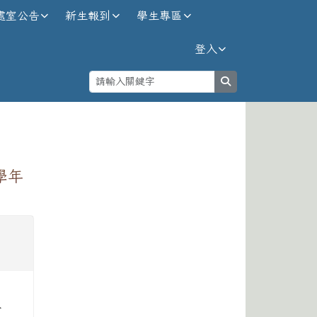
處室公告
新生報到
學生專區
登入
search
⏸
學年
及