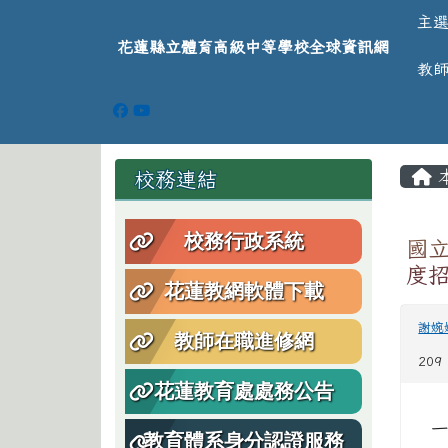
導覽列
跳至主內容區
花蓮縣立體育高級中等學
主
花蓮縣立體育高級中等學校全球資訊網
教
頁尾區域
主
左邊區域內容
校務連結
校務行政系統
國
度
花蓮教網軟體下載
謝婉
教師在職進修網
209
花蓮教育處處務公告
教育體系身分認證服務