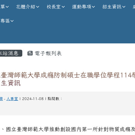
校全球資訊網
選單
花體介紹
校長室
運動專項
招生資訊
師專區
內容區域
本站消息
電子報列表
立臺灣師範大學成癮防制碩士在職學位學程114
招生資訊
嫻
-
人事室
| 2024-11-08 | 點閱數：
一、國立臺灣師範大學推動創設國內第一所針對物質成癮