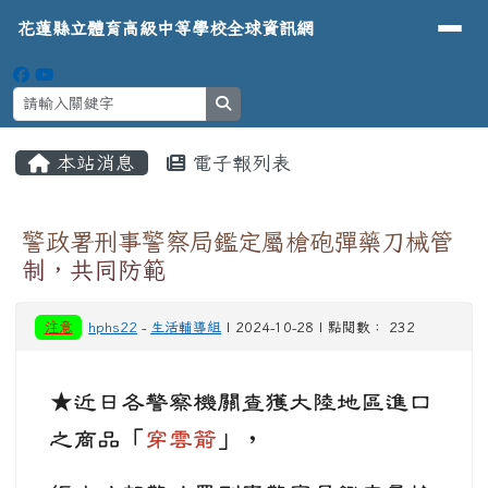
導覽列
花蓮縣立體育高級中等學校全球資
跳至主內容區
花蓮縣立體育高級中等學校全球資訊網
search
頁尾區域
主內容區域
本站消息
電子報列表
⏸
警政署刑事警察局鑑定屬槍砲彈藥刀械管
制，共同防範
注意
hphs22
-
生活輔導組
| 2024-10-28 | 點閱數： 232
★近日各警察機關查獲大陸地區進口
之商品「
穿雲箭
」，