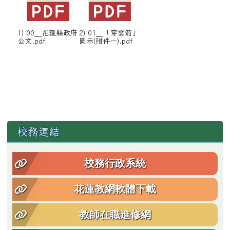
1) 00__花蓮縣政府
2) 01__「穿雲箭」
公文.pdf
圖示(附件一).pdf
左邊區域內容
校務連結
校務行政系統
花蓮教網軟體下載
教師在職進修網