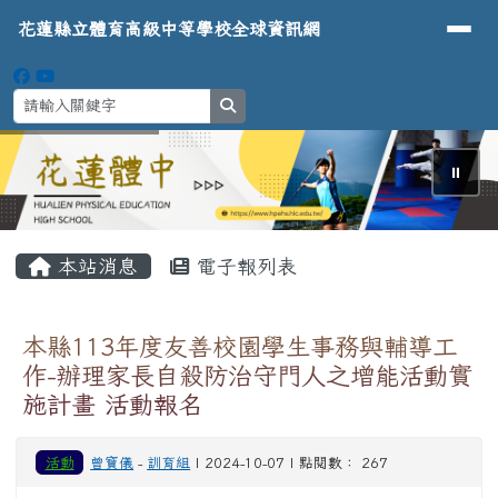
導覽列
花蓮縣立體育高級中等學校全球資
跳至主內容區
花蓮縣立體育高級中等學校全球資訊網
search
⏸
頁尾區域
主內容區域
本站消息
電子報列表
本縣113年度友善校園學生事務與輔導工
作-辦理家長自殺防治守門人之增能活動實
施計畫 活動報名
活動
曾寶儀
-
訓育組
| 2024-10-07 | 點閱數： 267