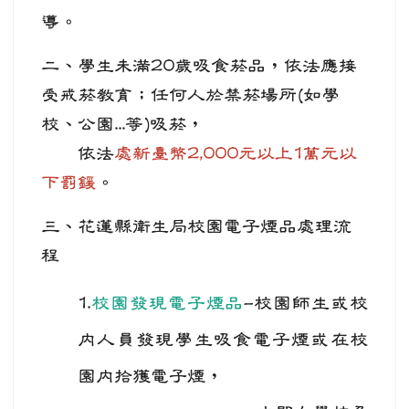
導。
二、學生未滿20歲吸食菸品，依法應接
受戒菸教育；任何人於禁菸場所(如學
校、公園...等)吸菸，
依法
處新臺幣2,000元以上1萬元以
下罰鍰
。
三、花蓮縣衛生局校園電子煙品處理流
程
1.
校園發現電子煙品
-
校園師生或校
內人員發現學生吸食電子煙或在
校
園內拾獲電子煙，