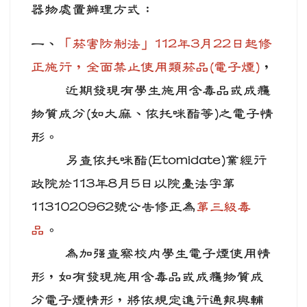
器物處置辦理方式：
一、
「菸害防制法」112年3月22日起修
正施行，全面禁止使用類菸品(電子煙)
，
近期發現有學生施用含毒品或成癮
物質成分(如大麻、依托咪酯等)之電子情
形。
另查依托咪酯(Etomidate)業經行
政院於113年8月5日以院臺法字第
1131020962號公告修正為
第三級毒
品
。
為加強查察校內學生電子煙使用情
形，如有發現施用含毒品或成癮物質成
分電子煙情形，將依規定進行通報與輔