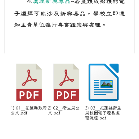
4.
處理新興毒品
-
若查獲或拾獲的電
子煙彈可能涉及新興毒品，學校
立即通
知主責單位進行專業鑑定與處理。
1) 01__花蓮縣政府
2) 02__衛生局公
3) 03__花蓮縣衛生
公文.pdf
文.pdf
局校園電子煙品處
理流程.odt