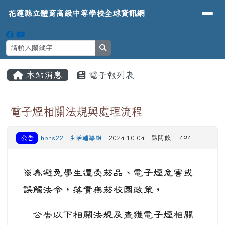
導覽列
花蓮縣立體育高級中等學校全球資
跳至主內容區
花蓮縣立體育高級中等學校全球資訊網
search
頁尾區域
主內容區域
本站消息
電子報列表
⏸
電子煙相關法規與處理流程
公告
hphs22
-
生活輔導組
| 2024-10-04 | 點閱數： 494
※為避免學生遭受菸品、電子煙危害或
誤觸法令，落實無菸校園政策，
公告以下相關法規及查獲電子煙相關