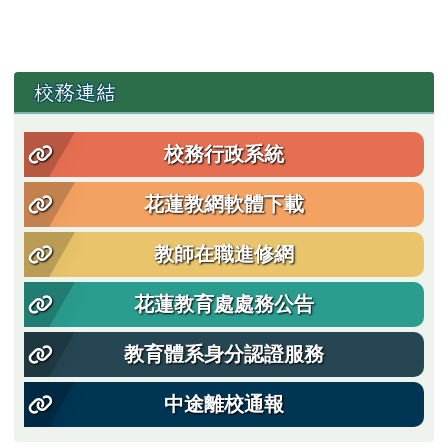
左邊區域內容
校務連結
校務行政系統
花蓮教網軟體下載
教師在職進修網
花蓮教育處處務公告
教育體系身分認證服務
中途離校通報