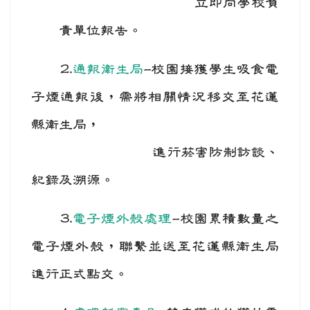
立即向學校負
責單位報告。
2.
通報衛生局
-
校園接獲學生吸食電
子煙通報後，需將相關情況移交
至花蓮
縣衛生局，
進行菸害防制訪談、
紀錄及溯源。
3.
電子煙外殼處理
-
校園累積數量之
電子煙外殼，聯繫並送至花蓮縣
衛生局
進行正式點交。