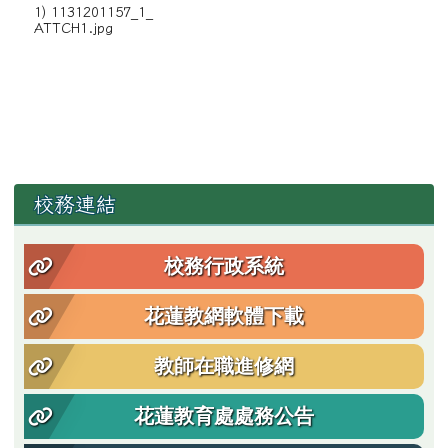
1) 1131201157_1_
ATTCH1.jpg
左邊區域內容
校務連結
校務行政系統
花蓮教網軟體下載
教師在職進修網
花蓮教育處處務公告