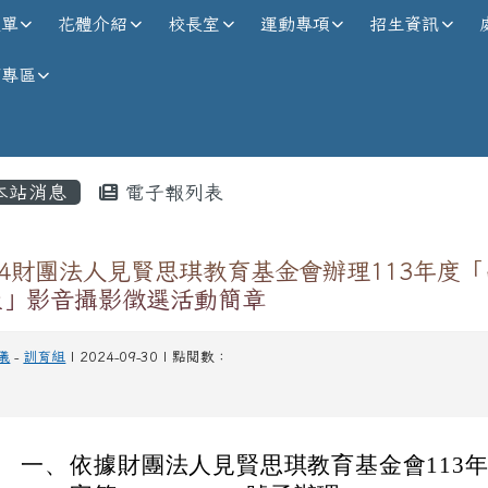
校全球資訊網
選單
花體介紹
校長室
運動專項
招生資訊
師專區
內容區域
本站消息
電子報列表
24財團法人見賢思琪教育基金會辦理113年度
樣」影音攝影徵選活動簡章
儀
-
訓育組
| 2024-09-30 | 點閱數：
一、
依據財團法人見賢思琪教育基金會113年