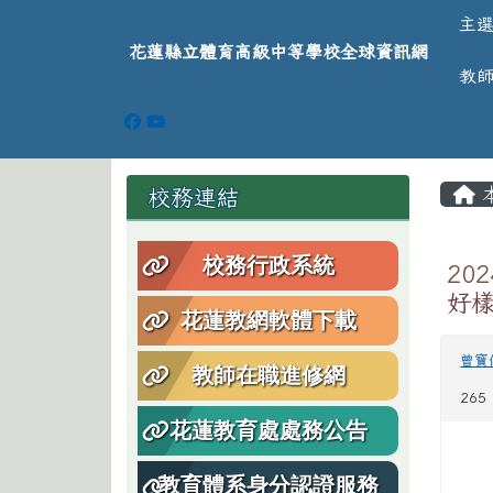
導覽列
跳至主內容區
花蓮縣立體育高級中等學
主
花蓮縣立體育高級中等學校全球資訊網
教
頁尾區域
主
左邊區域內容
校務連結
校務行政系統
20
好
花蓮教網軟體下載
曾寶
教師在職進修網
265
花蓮教育處處務公告
教育體系身分認證服務