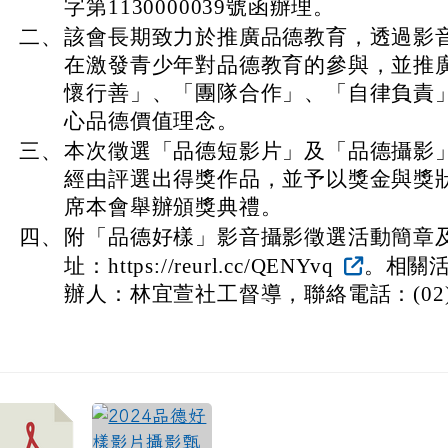
字第1130000039號函辦理。
二、
該會長期致力於推廣品德教育，透過影
在激發青少年對品德教育的參與，並推
懷行善」、「團隊合作」、「自律負責
心品德價值理念。
三、
本次徵選「品德短影片」及「品德攝影
經由評選出得獎作品，並予以獎金與獎
席本會舉辦頒獎典禮。
四、
附「品德好樣」影音攝影徵選活動簡章
址：https://reurl.cc/QENYvq
。相關
辦人：林宜萱社工督導，聯絡電話：(02)23