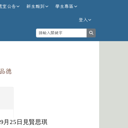
處室公告
新生報到
學生專區
登入
search
⏸
「品德
9月25日見賢思琪