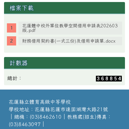
檔案下載
花蓮體中校外單位教學空間借用申請表202603
版.pdf
財務借用契約書(一式三份)及借用申請單.docx
計數器
總計：
花蓮縣立體育高級中等學校
學校地址：花蓮縣花蓮市達固湖灣大路21號
│總機：(03)8462610│教務處(招生)傳真：
(03)8463097│