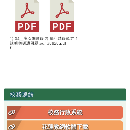
1) 04__身心調適假
2) 學生請假規定-1
說明與調適問題.pd
130820.pdf
f
左邊區域內容
校務連結
校務行政系統
花蓮教網軟體下載