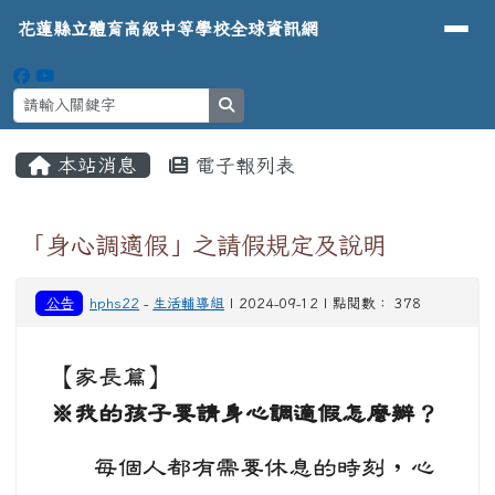
導覽列
花蓮縣立體育高級中等學校全球資
跳至主內容區
花蓮縣立體育高級中等學校全球資訊網
search
頁尾區域
主內容區域
本站消息
電子報列表
⏸
「身心調適假」之請假規定及說明
公告
hphs22
-
生活輔導組
| 2024-09-12 | 點閱數： 378
【家長篇】
※我的孩子要請身心調適假怎麼辦？
每個人都有需要休息的時刻，心