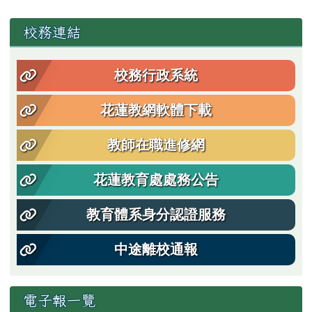
左邊區域內容
校務連結
校務行政系統
花蓮教網軟體下載
教師在職進修網
花蓮教育處處務公告
教育體系身分認證服務
中途離校通報
電子報一覽