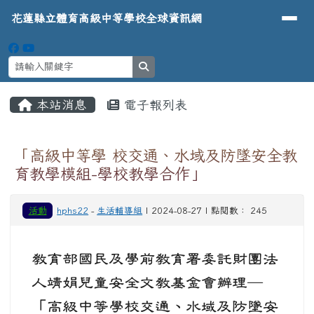
導覽列
花蓮縣立體育高級中等學校全球資
跳至主內容區
花蓮縣立體育高級中等學校全球資訊網
search
頁尾區域
主內容區域
本站消息
電子報列表
⏸
「高級中等學 校交通、水域及防墜安全教
育教學模組-學校教學合作」
活動
hphs22
-
生活輔導組
| 2024-08-27 | 點閱數： 245
教育部國民及學前教育署委託財團法
人靖娟兒童安全文教基金會辦理─
「高級中等學校交通、水域及防墜安