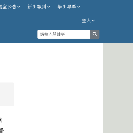
處室公告
新生報到
學生專區
登入
search
⏸
用
資