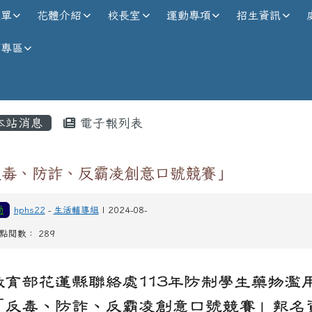
校全球資訊網
選單
花體介紹
校長室
運動專項
招生資訊
師專區
內容區域
本站消息
電子報列表
反毒、防詐、反霸凌創意口號競賽」
動
hphs22
-
生活輔導組
| 2024-08-
| 點閱數： 289
教育部花蓮縣聯絡處113年防制學生藥物濫
「反毒、防詐、反霸凌創意口號競賽」報名