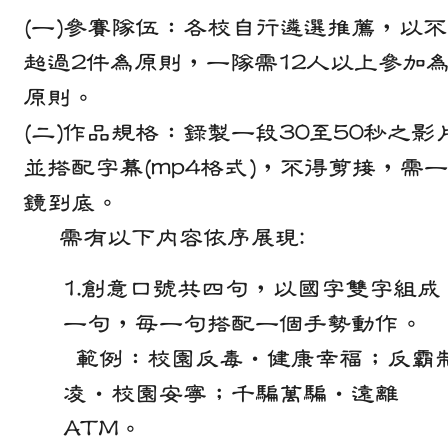
(一)參賽隊伍：各校自行遴選推薦，以不
超過2件為原則，一隊需12人以上參加
原則。
(二)作品規格：錄製一段30至50秒之影
並搭配字幕(mp4格式)，不得剪接，需
鏡到底。
需有以下內容依序展現:
1.創意口號共四句，以國字雙字組成
一句，每一句搭配一個手勢動作。
範例：校園反毒‧健康幸福；反霸
凌‧校園安寧；千騙萬騙‧遠離
ATM。