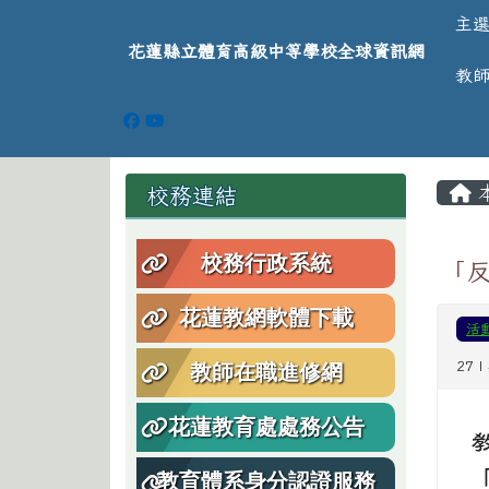
導覽列
跳至主內容區
花蓮縣立體育高級中等學
主
花蓮縣立體育高級中等學校全球資訊網
教
頁尾區域
主
左邊區域內容
校務連結
校務行政系統
「
花蓮教網軟體下載
活
27 
教師在職進修網
花蓮教育處處務公告
教育體系身分認證服務