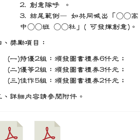
2. 創意隊呼 。
3. 結尾範例— 如共同喊出「○○高
中○○班 ○○社」( 可發揮創意)。
四、獎勵項目：
(一)特優2組：頒發圖書禮券6仟元；
(二)優等2組：頒發圖書禮券3仟元；
(三)佳作5組：頒發圖書禮券2仟元；
五、詳細內容請參閱附件。