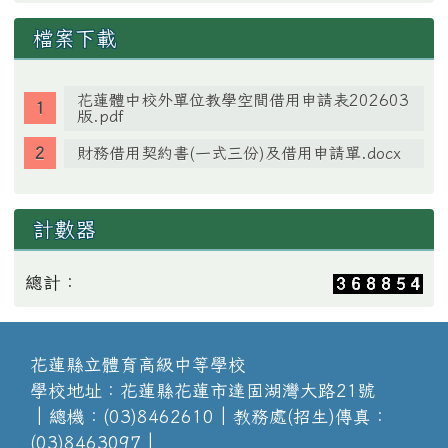
檔案下載
花蓮體中校外單位教學空間借用申請表202603
版.pdf
財務借用契約書(一式三份)及借用申請單.docx
計數器
總計：
花蓮縣立體育高級中等學校
學校地址：花蓮縣花蓮市達固湖灣大路21號
│總機：(03)8462610│教務處(招生)傳真：
(03)8463097│