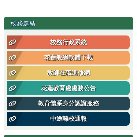
左邊區域內容
校務連結
校務行政系統
花蓮教網軟體下載
教師在職進修網
花蓮教育處處務公告
教育體系身分認證服務
中途離校通報