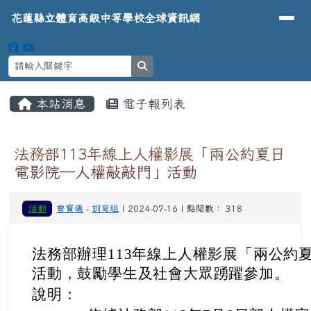
導覽列
花蓮縣立體育高級中等學校全球資
跳至主內容區
花蓮縣立體育高級中等學校全球資訊網
search
頁尾區域
主內容區域
本站消息
電子報列表
⏸
法務部113年線上人權影展「兩公約夏日
電影院─人權敲敲門」活動
活動
曾寶儀
-
訓育組
| 2024-07-16 | 點閱數： 318
法務部辦理113年線上人權影展「兩公約
活動，鼓勵學生及社會大眾踴躍參加。
說明：