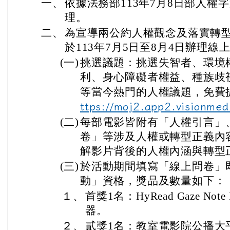
一、
依據法務部113年7月8日部人權字第1
理。
二、
為宣導兩公約人權觀念及落實轉
於113年7月5日至8月4日辦理
(一)
挑選議題：挑選失智者、環境
利、身心障礙者權益、種族歧
等當今熱門的人權議題，免費
ttps://moj2.app2.visionmed
(二)
每部電影皆附有「人權引言」
卷」等涉及人權或轉型正義內
解影片背後的人權內涵與轉型
(三)
於活動期間填寫「線上問卷」
動」資格，獎品及數量如下：
１、
首獎1名：HyRead Gaze Note
器。
２、
貳獎1名：教室電影院公播大平