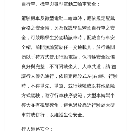
自行車、機車與微型電動二輪車安全：
駕駛機車及微型電動二輪車時，應依規定配戴
合格之安全帽，另為保護學生騎駕自行車之安
全，可鼓勵學生於駕騎該車時，配戴自行車安
全帽。前開無論駕駛任一交通載具，於行進間
勿以手持方式使用行動電話，保持輛安全設備
良好與完整，不可附載坐人、人車共道，請 禮
讓行人優先通行，依規定兩段式左(右)轉、行駛
時，不得爭先、爭道、並行競駛或以其他危險
方式駕駛，遵守行車秩序規範，大型車轉彎半
徑大並有視覺死角，避免過於靠近行駛於大型
車前或併行，以維護生命安全。
行人道路安全：