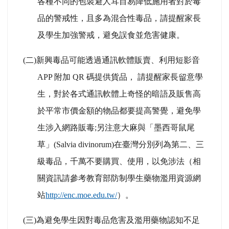
各種不同的包裝避人耳目易降低施用者對於毒
品的警戒性，且多為混合性毒品，請提醒家長
及學生加強警戒，避免誤食並危害健康。
(
二)新興毒品可能透過通訊軟體販賣、利用短影音
APP 附加 QR 碼提供貨品， 請提醒家長留意學
生，對於各式通訊軟體上奇怪的暗語及販售高
於平常市價金額的物品都要提高警覺，避免學
生涉入網路販毒;另注意大麻與「墨西哥鼠尾
草」(Salvia divinorum)在臺灣分別列為第二、三
級毒品，千萬不要購買、使用，以免涉法（相
關資訊請參考教育部防制學生藥物濫用資源網
站
http://enc.moe.edu.tw/
）。
(
三)為避免學生因對毒品危害及濫用藥物認知不足