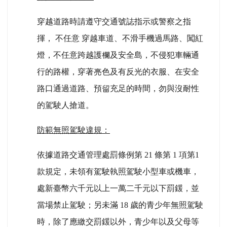
穿越道路時請遵守交通號誌指示或警察之指
揮， 不任意 穿越車道、不滑手機過馬路、闖紅
燈，不任意跨越護欄及安全島，不侵犯車輛通
行的路權，穿著亮色及有反光的衣服、在安全
路口通過道路、預留充足的時間，勿與沒耐性
的駕駛人搶道。
防範無照駕駛違規：
依據道路交通管理處罰條例第 21 條第 1 項第1
款規定，未領有駕駛執照駕駛小型車或機車，
處新臺幣六千元以上一萬二千元以下罰鍰，並
當場禁止駕駛；另未滿 18 歲的青少年無照駕駛
時，除了應繳交罰鍰以外，青少年以及父母等