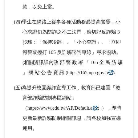
款，以免上當。
(
四)學生在網路上從事各種活動務必提高警覺，小
心求證仍為防詐之不二法門，應切記反詐騙 3
步驟：「保持冷靜」、「小心查證」、「立即
報警或撥打 165 反詐騙諮詢專線」尋求協助。
(相關資訊詳內政 部 警 政 署 「 165 全 民 防 騙
」 網 站 公 告 資 訊 (https://165.npa.gov.tw/#/
(
五)為提升校園識詐宣導工作，教育部已建置「教
育部詐騙防制專區網站」
（https://www.edu.tw/AF/Default.aspx
），即時
更新最新詐騙防制相關訊息，請各校加強宣導
運用。