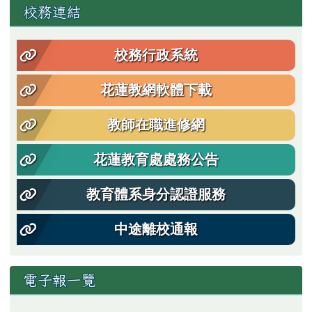
左邊區域內容
校務連結
校務行政系統
花蓮教網軟體下載
教師在職進修網
花蓮教育處處務公告
教育體系身分認證服務
中途離校通報
電子報一覽