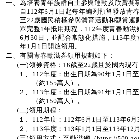
一、
為培養青年族群自主參與運動及欣賞賽
自112年6月1日起每年編列預算發放青
至22歲國民積極參與體育活動和觀賞運
眾完整1年抵用期程，112年度青春動滋
6月30日，並配合常態化措施，113年度
年1月1日開放領用。
二、
有關青春動滋券領用規劃如下：
(一)
領券資格：16歲至22歲且於國內現
１、
112年度：出生日期為90年1月1日至
（約155萬人）。
２、
113年度：出生日期為91年1月1日至
（約150萬人）。
(二)
領用期程：
１、
112年度：112年6月1日至113年6月
２、
113年度：113年1月1日至113年12
(三)
領用方式：至動滋網（https://500.gov