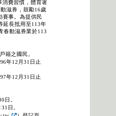
事消費習慣，體育署
春動滋券，鼓勵16歲
動賽事。為提供民
券延長抵用至113年
青春動滋券業於113
有戶籍之國民。
96年12月31日止
97年12月31日止
30日。
月31日。
.tw
）登記頁