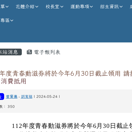
校全球資訊網
選單
花體介紹
校長室
運動專項
招生資訊
師專區
內容區域
本站消息
電子報列表
2年度青春動滋券將於今年6月30日截止領用 請
間消費抵用
告
曾寶儀
-
訓育組
| 2024-05-24 |
數： 350
112年度青春動滋券將於今年6月30日截止