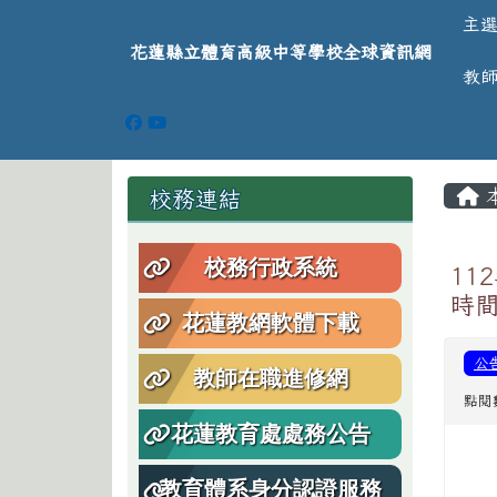
導覽列
跳至主內容區
花蓮縣立體育高級中等學
主
花蓮縣立體育高級中等學校全球資訊網
教
頁尾區域
主
左邊區域內容
校務連結
校務行政系統
11
時
花蓮教網軟體下載
公
教師在職進修網
點閱
花蓮教育處處務公告
教育體系身分認證服務