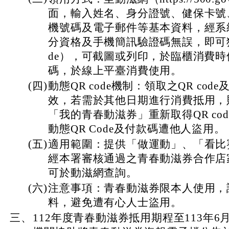
面，輸入姓名、身分證號、健保卡號
機號碼及電子郵件等基本資料，經系
分資格及手機簡訊驗證碼無誤，即可獲
de），可截圖或列印，於臨櫃消費
碼，於線上平臺消費使用。
(四)
動態QR code機制：領取之QR co
效，若需於其他日期進行消費抵用，
「我的青春動滋券」重新取得QR co
動態QR Code及付款碼遭他人盜用。
(五)
適用範圍：提供「做運動」、「看比
經本署審核通過之青春動滋券合作店
可於動滋網查詢。
(六)
注意事項：青春動滋券限本人使用，
料，避免遭有心人士盜用。
三、
112年度青春動滋券抵用期程至113年6