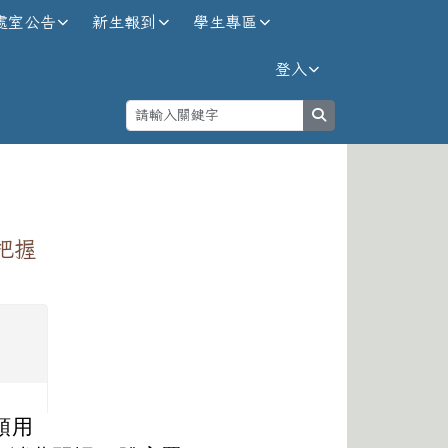
處室公告
新生報到
學生專區
登入
search
⏸
把握
領用