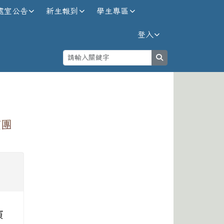
處室公告
新生報到
學生專區
登入
search
⏸
演團
演