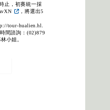
2時止，初賽統一採
8AvXN
，將選出5
r-hualien.hl.
諮詢：(02)879
銷部林小姐。
。