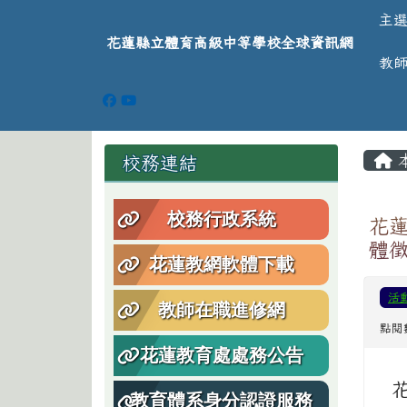
導覽列
跳至主內容區
花蓮縣立體育高級中等學
主
花蓮縣立體育高級中等學校全球資訊網
教
頁尾區域
主
左邊區域內容
校務連結
校務行政系統
花蓮
體
花蓮教網軟體下載
活
教師在職進修網
點閱
花蓮教育處處務公告
教育體系身分認證服務