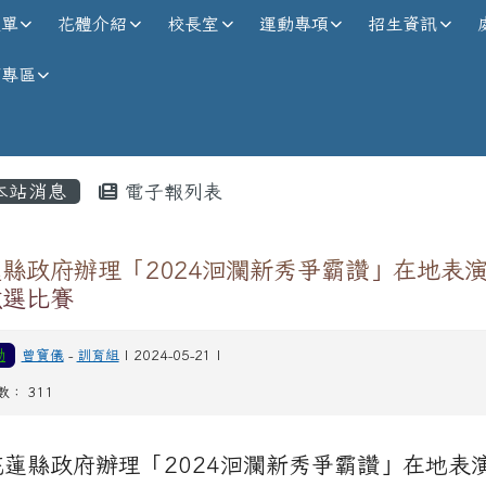
校全球資訊網
選單
花體介紹
校長室
運動專項
招生資訊
師專區
內容區域
本站消息
電子報列表
縣政府辦理「2024洄瀾新秀爭霸讚」在地表
徵選比賽
動
曾寶儀
-
訓育組
| 2024-05-21 |
數： 311
花蓮縣政府辦理「2024洄瀾新秀爭霸讚」在地表