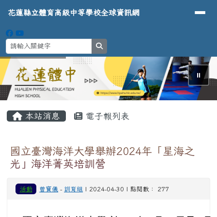
導覽列
花蓮縣立體育高級中等學校全球資
跳至主內容區
花蓮縣立體育高級中等學校全球資訊網
search
⏸
頁尾區域
主內容區域
本站消息
電子報列表
國立臺灣海洋大學舉辦2024年「星海之
光」海洋菁英培訓營
活動
曾寶儀
-
訓育組
| 2024-04-30 | 點閱數： 277