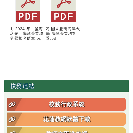
1) 2024 年「星海
2) 國立臺灣海洋大
之光」海洋菁英培
學 海洋菁英培訓
訓營報名簡章.pdf
營.pdf
左邊區域內容
校務連結
校務行政系統
花蓮教網軟體下載