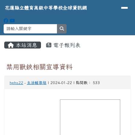
導覽列
花蓮縣立體育高級中等學校全球資
跳至主內容區
花蓮縣立體育高級中等學校全球資訊網
search
頁尾區域
主內容區域
本站消息
電子報列表
⏸
禁用獸鋏相關宣導資料
hphs22
-
生活輔導組
| 2024-01-22 | 點閱數： 533
image