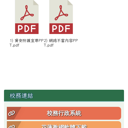
1) 資安防護宣導PP
2) 網路不當內容PP
T.pdf
T.pdf
左邊區域內容
校務連結
校務行政系統
花蓮教網軟體下載