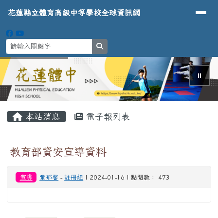
導覽列
花蓮縣立體育高級中等學校全球資
跳至主內容區
花蓮縣立體育高級中等學校全球資訊網
search
⏸
頁尾區域
主內容區域
本站消息
電子報列表
教育部資安宣導資料
宣導
童郁馨
-
註冊組
| 2024-01-16 | 點閱數： 473