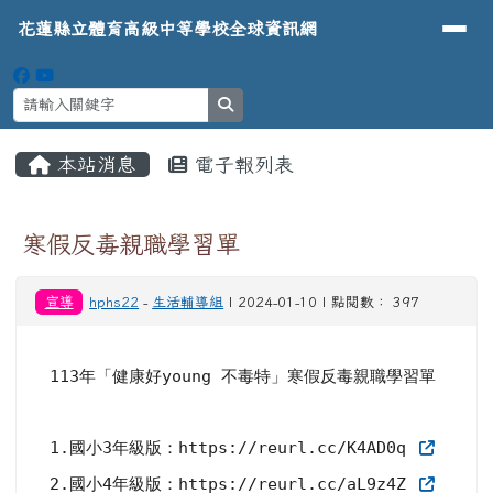
導覽列
花蓮縣立體育高級中等學校全球資
跳至主內容區
花蓮縣立體育高級中等學校全球資訊網
search
頁尾區域
主內容區域
本站消息
電子報列表
⏸
寒假反毒親職學習單
宣導
hphs22
-
生活輔導組
| 2024-01-10 | 點閱數： 397
113年「健康好young 不毒特」寒假反毒親職學習單

1.國小3年級版：https://reurl.cc/K4AD0q 
2.國小4年級版：https://reurl.cc/aL9z4Z 