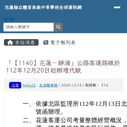
導覽列
花蓮縣立體育高級中等學校全球資
跳至主內容區
花蓮縣立體育高級中等學校全球資訊網
search
頁尾區域
主內容區域
本站消息
電子報列表
⏸
「【1140】花蓮－靜浦」公路客運路線於
112年12月20日起辦理代駛
公告
hphs22
-
生活輔導組
| 2023-12-15 | 點閱數： 314
一、
依據北區監理所112年12月13日北監
號函辦理。
二、
花蓮客運公司考量整體經營概況