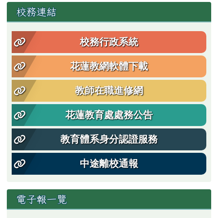
左邊區域內容
校務連結
校務行政系統
花蓮教網軟體下載
教師在職進修網
花蓮教育處處務公告
教育體系身分認證服務
中途離校通報
電子報一覽