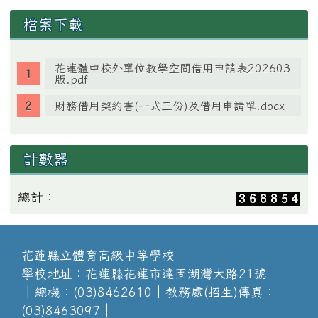
檔案下載
花蓮體中校外單位教學空間借用申請表202603
版.pdf
財務借用契約書(一式三份)及借用申請單.docx
計數器
總計：
花蓮縣立體育高級中等學校
學校地址：花蓮縣花蓮市達固湖灣大路21號
│總機：(03)8462610│教務處(招生)傳真：
(03)8463097│