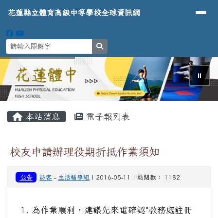
導覽列
花蓮縣立體育高級中等學校全球資
跳至主內容區
花蓮縣立體育高級中等學校全球資訊網
search
⏸
頁尾區域
主內容區域
本站消息
電子報列表
校友申請辦理役期折抵作業須知
公告
訪客
-
生活輔導組
| 2016-05-11 | 點閱數： 1182
為作業順利，建議先來電確認"教務處註冊