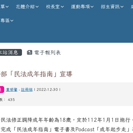
校全球資訊網
選單
花體介紹
校長室
運動專項
招生資訊
師專區
內容區域
本站消息
電子報列表
務部「民法成年指南」宣導
導
童郁馨
-
註冊組
| 2022-12-30 |
數： 435
按民法修正調降成年年齡為18歲，定於112年1月1日施行
業完成「民法成年指南」電子書及Podcast「成年起步走