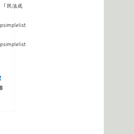
（「民法成
simplelist
simplelist
書