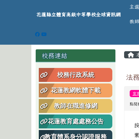
導覽列
跳至主內容區
花蓮縣立體育高級中等學
主
花蓮縣立體育高級中等學校全球資訊網
教
頁尾區域
主
左邊區域內容
校務連結
校務行政系統
法
花蓮教網軟體下載
宣
點閱
教師在職進修網
花蓮教育處處務公告
教育體系身分認證服務