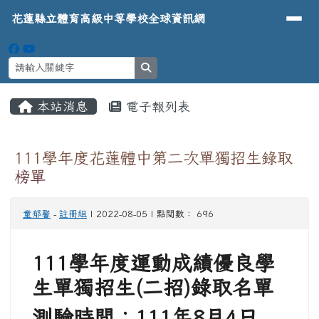
導覽列
花蓮縣立體育高級中等學校全球資
跳至主內容區
花蓮縣立體育高級中等學校全球資訊網
search
頁尾區域
主內容區域
本站消息
電子報列表
⏸
111學年度花蓮體中第二次單獨招生錄取
榜單
童郁馨
-
註冊組
| 2022-08-05 | 點閱數： 696
111學年度運動成績優良學
生單獨招生(二招)錄取名單
測驗時間：111年8月4日