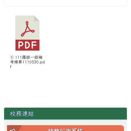
1) 111獨招一招補
考榜單1110530.pd
f
左邊區域內容
校務連結