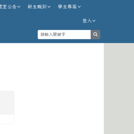
處室公告
新生報到
學生專區
登入
search
⏸
期