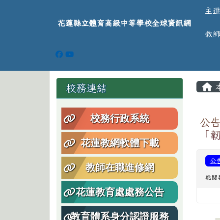
導覽列
跳至主內容區
花蓮縣立體育高級中等學
主
花蓮縣立體育高級中等學校全球資訊網
教
頁尾區域
主
左邊區域內容
校務連結
校務行政系統
公告
「
花蓮教網軟體下載
公
教師在職進修網
點閱
花蓮教育處處務公告
教育體系身分認證服務