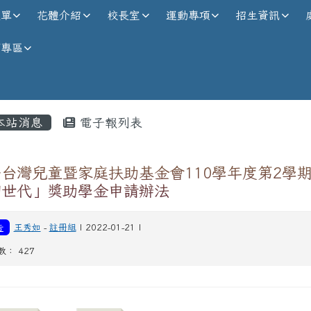
校全球資訊網
選單
花體介紹
校長室
運動專項
招生資訊
師專區
內容區域
本站消息
電子報列表
台灣兒童暨家庭扶助基金會110學年度第2學
韌世代」獎助學金申請辦法
告
王秀如
-
註冊組
| 2022-01-21 |
數： 427