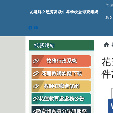
導覽列
跳至主內容區
花蓮縣立體育高級中等學
主
花蓮縣立體育高級中等學校全球資訊網
教
頁尾區域
主
左邊區域內容
校務連結
花
校務行政系統
件
花蓮教網軟體下載
教師在職進修網
花蓮教育處處務公告
教育體系身分認證服務