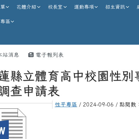
校全球資訊網
選單
花體介紹
校長室
運動專項
招生資訊
師專區
內容區域
本站消息
電子報列表
蓮縣立體育高中校園性別
調查申請表
性平專區
/ 2024-09-06 / 點閱數