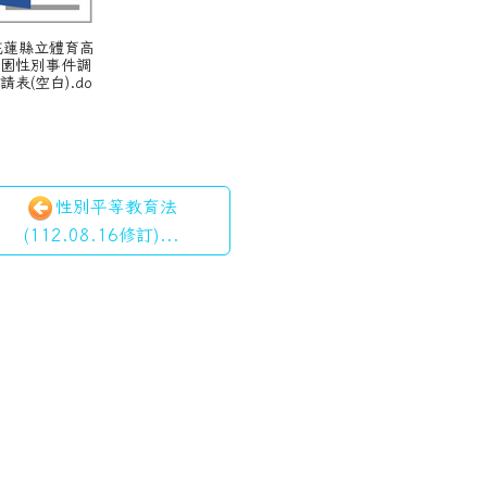
 花蓮縣立體育高
校園性別事件調
請表(空白).do
性別平等教育法
(112.08.16修訂)...