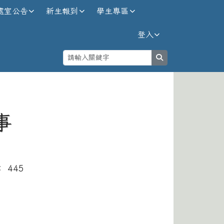
處室公告
新生報到
學生專區
登入
search
⏸
事
： 445