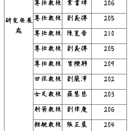
專任教練
葉書瑋
206
專任教練
劉義傳
205
研究發展
處
專任教練
陳寬晋
210
專任教練
劉義傳
205
專任教練
曾櫟騁
209
田徑教練
劉嚴澤
202
女足教練
羅慧慈
203
射箭教練
劉偉慶
206
輕艇教練
張芷晨
204