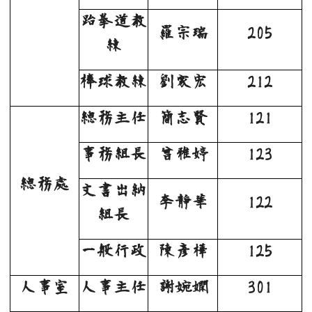
跆拳道教
羅宗瑞
205
練
棒球教練
劉家宏
212
總務主任
簡志賢
121
事務組長
曾雅婷
123
總務處
文書出納
李靜華
122
組長
一般行政
陳彥樺
125
人事室
人事主任
謝婉嫻
301