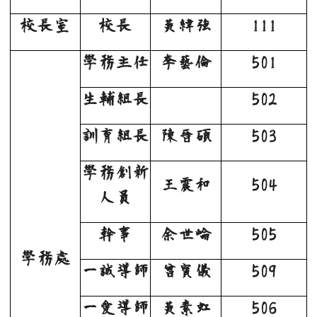
校長室
校長
黃緯強
111
學務主任
李藝倫
501
生輔組長
502
訓育組長
陳晉碩
503
學務創新
王震和
504
人員
幹事
余世崘
505
學務處
一誠導師
曾寶儀
509
一愛導師
黃素虹
506