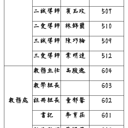
二誠導師
賓玉玫
507
二愛導師
林錦蘭
510
三誠導師
陳巧綸
509
三愛導師
葉明達
512
教務主任
高駿逸
604
教學組長
603
教務處
註冊組長
童郁馨
602
書記
李育荏
601