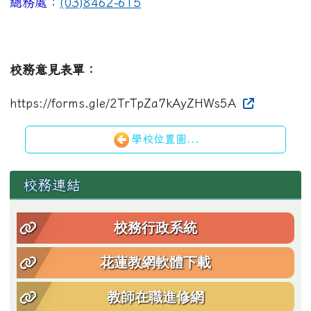
總務處：
(03)8462-615
校務意見表單：
https://forms.gle/2TrTpZa7kAyZHWs5A
學校位置圖...
左邊區域內容
校務連結
校務行政系統
花蓮教網軟體下載
教師在職進修網