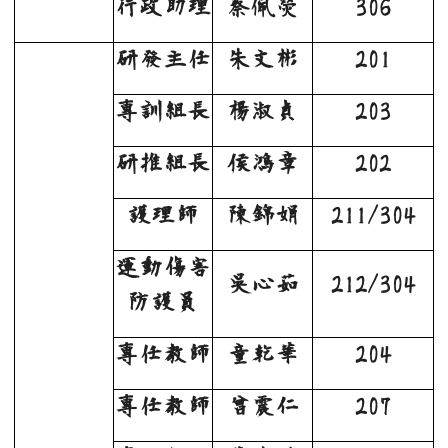
行政助理
蔡佩熒
306
研發主任
朱文彬
201
專訓組長
楊淑貞
203
研推組長
侯鴻章
202
護理師
陳錦娟
211/304
運動傷害
吳心茹
212/304
防護員
專任教師
童乾華
204
專任教師
曾震仁
207