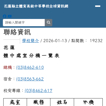
導覽列
花蓮縣立體育高級中等學校全球資
跳至主內容區
花蓮縣立體育高級中等學校全球資訊網
search
頁尾區域
主內容區域
聯絡資訊
⏸
學校簡介
/ 2026-01-13 / 點閱數： 19232
花 蓮
體 中 處 室 分 機 一 覽 表
總機：
(03)8462-610
宿舍：
(03)8563-662
校安專線：
(03)8462-617
處室
職務
姓名
分機