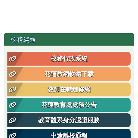
左邊區域內容
校務連結
校務行政系統
花蓮教網軟體下載
教師在職進修網
花蓮教育處處務公告
教育體系身分認證服務
中途離校通報