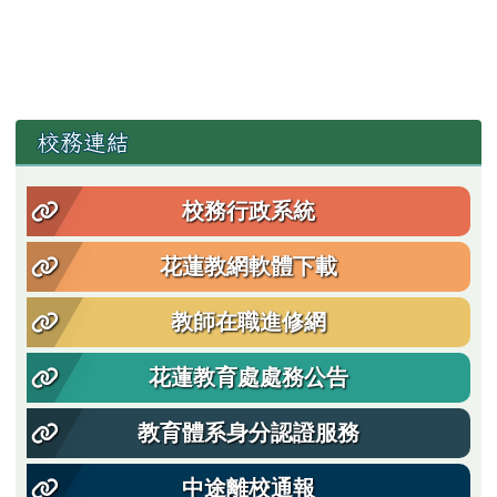
左邊區域內容
校務連結
校務行政系統
花蓮教網軟體下載
教師在職進修網
花蓮教育處處務公告
教育體系身分認證服務
中途離校通報