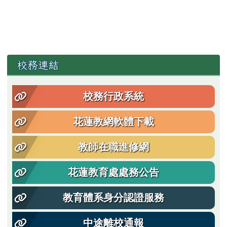
左邊區域內容
校務連結
校務行政系統
花蓮教網軟體下載
教師在職進修網
花蓮教育處處務公告
教育體系身分認證服務
中途離校通報