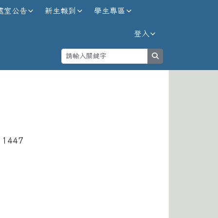
處室公告
新生報到
學生專區
登入
search
⏸
 1447