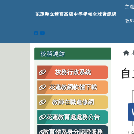
導覽列
跳至主內容區
花蓮縣立體育高級中等學
主
花蓮縣立體育高級中等學校全球資訊網
教
頁尾區域
主
左邊區域內容
校務連結
自
校務行政系統
花蓮教網軟體下載
教師在職進修網
花蓮教育處處務公告
教育體系身分認證服務
1)