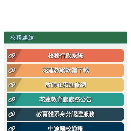
左邊區域內容
校務連結
校務行政系統
花蓮教網軟體下載
教師在職進修網
花蓮教育處處務公告
教育體系身分認證服務
中途離校通報