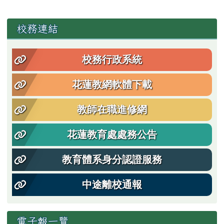
左邊區域內容
校務連結
校務行政系統
花蓮教網軟體下載
教師在職進修網
花蓮教育處處務公告
教育體系身分認證服務
中途離校通報
電子報一覽