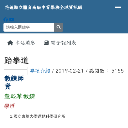
導覽列
花蓮縣立體育高級中等學校全球資
跳至主內容區
花蓮縣立體育高級中等學校全球資訊網
search
頁尾區域
主內容區域
本站消息
電子報列表
⏸
跆拳道
專項介紹
/ 2019-02-21 / 點閱數： 5155
教練師
資
童乾華教練
學歷
1.
國立東華大學運動科學研究所