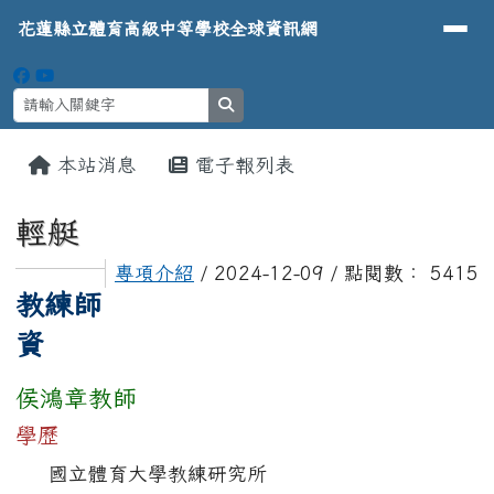
導覽列
花蓮縣立體育高級中等學校全球資
跳至主內容區
花蓮縣立體育高級中等學校全球資訊網
search
頁尾區域
主內容區域
本站消息
電子報列表
⏸
輕艇
專項介紹
/ 2024-12-09 / 點閱數： 5415
empty head
教練師
資
侯鴻章教師
學歷
國立體育大學教練研究所