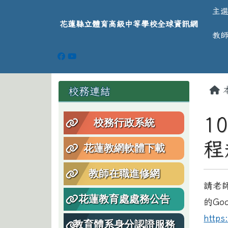
導覽列
跳至主內容區
花蓮縣立體育高級中等學
主
花蓮縣立體育高級中等學校全球資訊網
教
頁尾區域
主
左邊區域內容
校務連結
1
校務行政系統
程
花蓮教網軟體下載
教師在職進修網
請老
花蓮教育處處務公告
的Go
https
教育體系身分認證服務