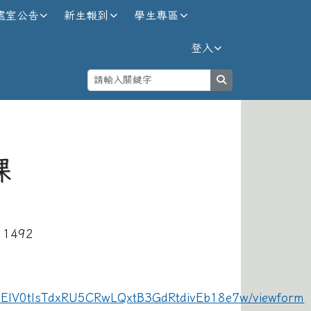
處室公告
新生報到
學生專區
登入
search
⏸
課
 1492
RzElV0tlsTdxRU5CRwLQxtB3GdRtdivEb18e7w/viewform