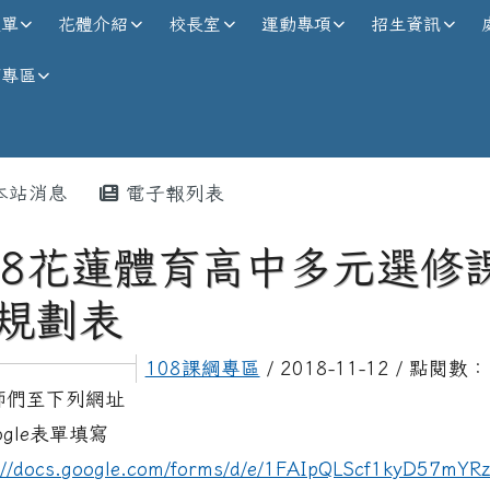
校全球資訊網
選單
花體介紹
校長室
運動專項
招生資訊
師專區
內容區域
本站消息
電子報列表
08花蓮體育高中多元選修
規劃表
108課綱專區
/ 2018-11-12 / 點閱數：
師們至下列網址
ogle表單填寫
://docs.google.com/forms/d/e/1FAIpQLScf1kyD57mY