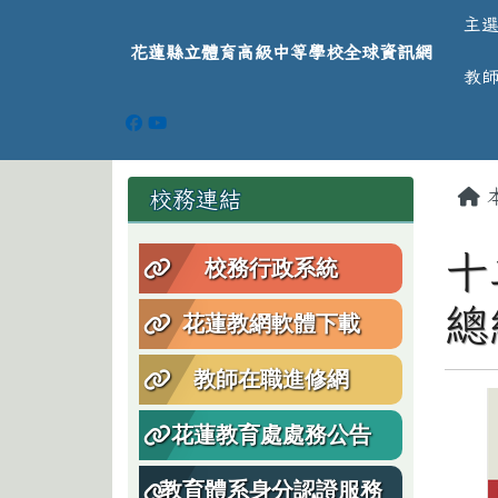
導覽列
跳至主內容區
花蓮縣立體育高級中等學
主
花蓮縣立體育高級中等學校全球資訊網
教
頁尾區域
主
左邊區域內容
校務連結
十
校務行政系統
總
花蓮教網軟體下載
教師在職進修網
花蓮教育處處務公告
教育體系身分認證服務