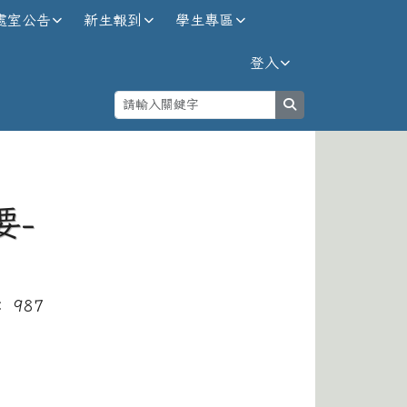
處室公告
新生報到
學生專區
登入
search
⏸
要-
： 987