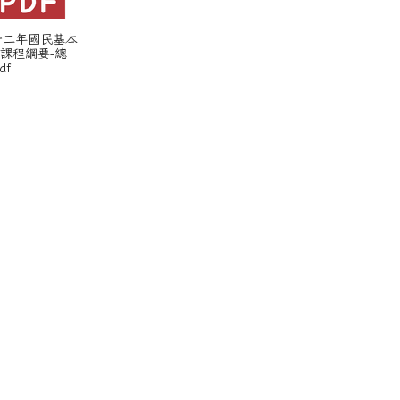
 十二年國民基本
課程綱要-總
df