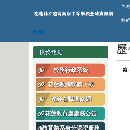
導覽列
跳至主內容區
花蓮縣立體育高級中等學
主
花蓮縣立體育高級中等學校全球資訊網
教
頁尾區域
主
歷
左邊區域內容
校務連結
校務行政系統
第
花蓮教網軟體下載
教師在職進修網
花蓮教育處處務公告
教育體系身分認證服務