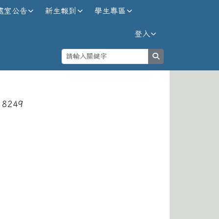
處室公告
新生報到
學生專區
登入
search
⏸
 8249