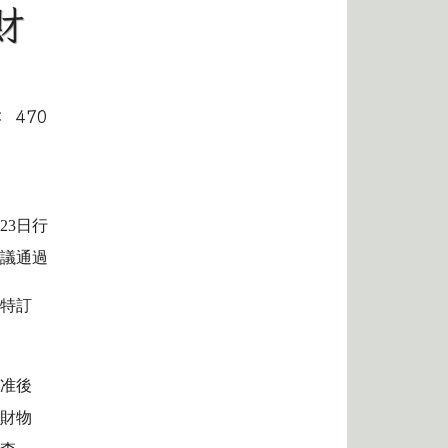
財
： 470
23
日行
議通過
，特訂
核准後
方財物