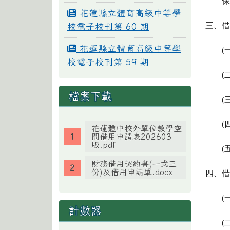
花蓮縣立體育高級中等學
三、
校電子校刊第 60 期
花蓮縣立體育高級中等學
(
校電子校刊第 59 期
(
檔案下載
(
(
花蓮體中校外單位教學空
間借用申請表202603
版.pdf
(
財務借用契約書(一式三
份)及借用申請單.docx
四、
(
計數器
(