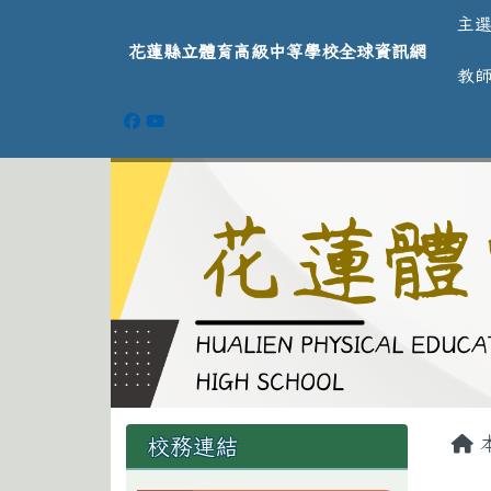
導覽列
跳至主內容區
花蓮縣立體育高級中等學
主
花蓮縣立體育高級中等學校全球資訊網
教
頁尾區域
主
左邊區域內容
校務連結