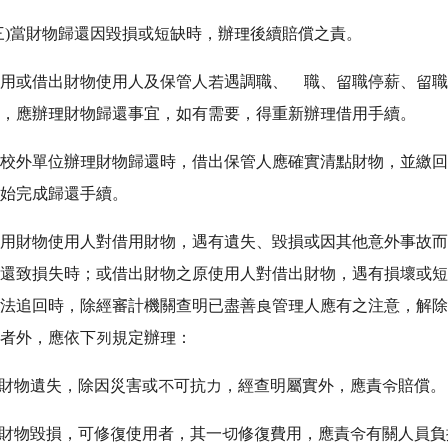
三
)
當財物歸還因毀損或短缺時，辦理後續賠償之責。
借用或借出財物使用人及保管人若遇調職、離職、留職停薪、留
時，應辦理財物歸還事宜，如有需要，得重新辦理借用手續。
當校外單位辦理財物歸還時，借出保管人應確實清點財物，並繳
書始完成歸還手續。
借用財物使用人對借用財物，遇有遺失、毀損或因其他意外事故
歸還致損失時；或借出財物之原使用人對借出財物，遇有損壞或
無法追回時，除經審計機關查明已盡善良管理人應有之注意，解
任者外，應依下列規定辦理：
)財物遺失，除因災害或不可抗力，經查明屬實外，應責令賠償。
)財物毀損，可修復使用者，其一切修復費用，應責令有關人員負