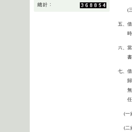
總計：
(
五、
六、
七、
(
一
(
二