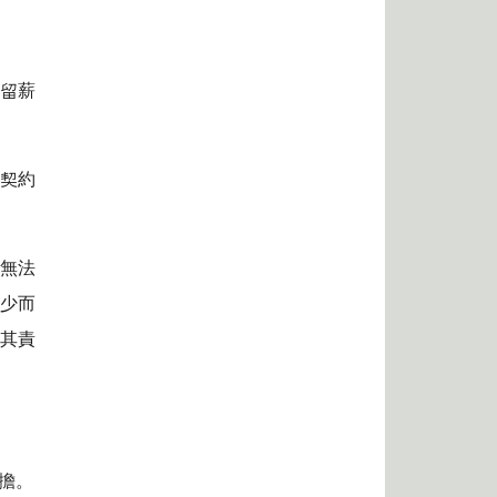
職留薪
回契約
而無法
短少而
除其責
擔。