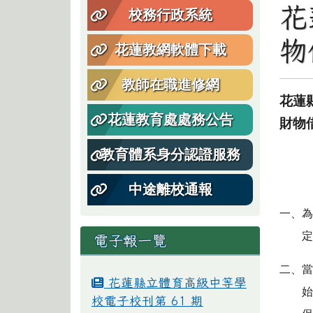
花
校務行政系統
物
花蓮教網軟體下載
教師在職進修網
花蓮
花蓮教育處處務公告
財物
教育體系身分認證服務
中途離校通報
一、
定
電子報一覽
二、當
花蓮縣立體育高級中等學
始
校電子校刊第 61 期