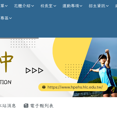
校全球資訊網
選單
花體介紹
校長室
運動專項
招生資訊
師專區
內容區域
本站消息
電子報列表