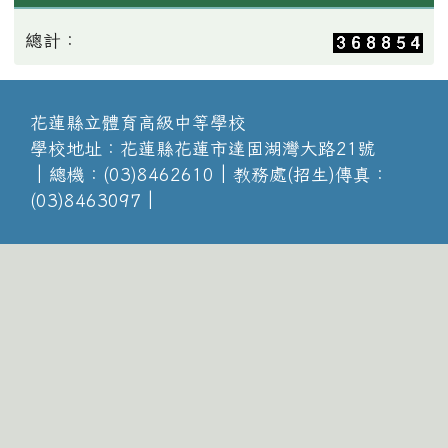
總計：
花蓮縣立體育高級中等學校
學校地址：花蓮縣花蓮市達固湖灣大路21號
│總機：(03)8462610│教務處(招生)傳真：
(03)8463097│