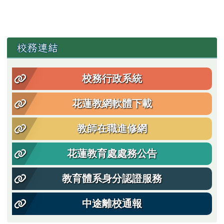
左邊區域內容
校務連結
校務行政系統
花蓮教網軟體下載
教師在職進修網
花蓮教育處處務公告
教育體系身分認證服務
中途離校通報