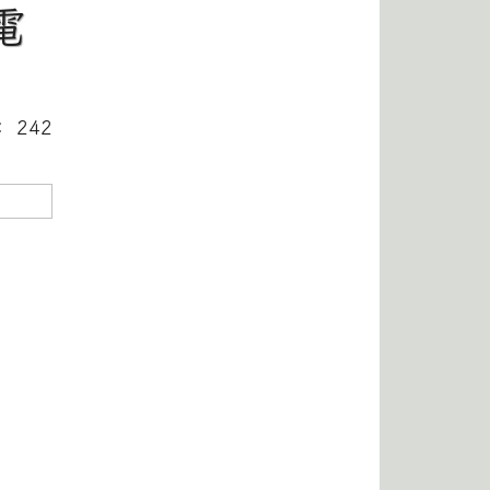
電
： 242