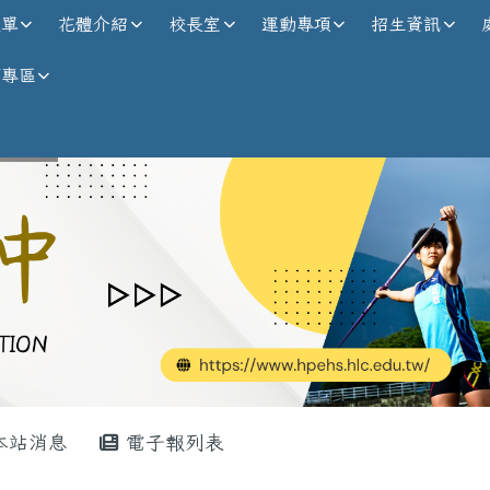
校全球資訊網
選單
花體介紹
校長室
運動專項
招生資訊
師專區
內容區域
本站消息
電子報列表