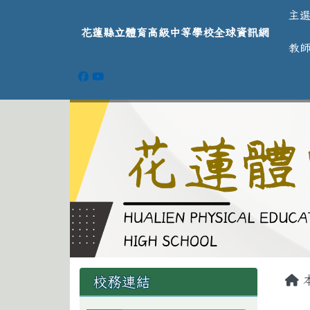
導覽列
跳至主內容區
花蓮縣立體育高級中等學
主
花蓮縣立體育高級中等學校全球資訊網
教
頁尾區域
主
左邊區域內容
校務連結