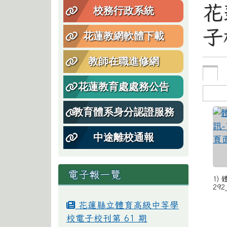
花
校務行政系統
子
花蓮教網軟體下載
教師在職進修網
花蓮教育處處務公告
教育體系身分認證服務
中途離校通報
電子報一覽
1) 
292
花蓮縣立體育高級中等學
校電子校刊第 61 期