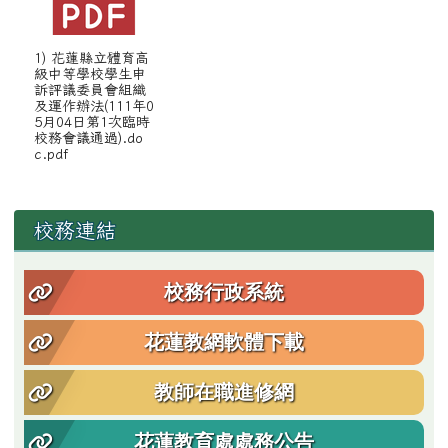
1) 花蓮縣立體育高
級中等學校學生申
訴評議委員會組織
及運作辦法(111年0
5月04日第1次臨時
校務會議通過).do
c.pdf
左邊區域內容
校務連結
校務行政系統
花蓮教網軟體下載
教師在職進修網
花蓮教育處處務公告